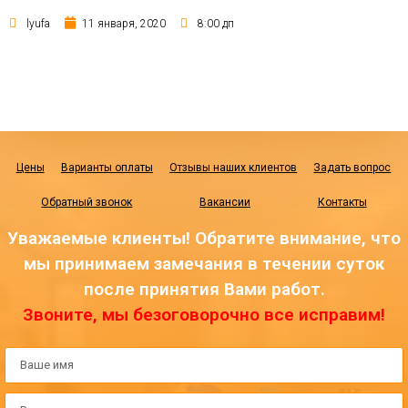
lyufa
11 января, 2020
8:00 дп
Цены
Варианты оплаты
Отзывы наших клиентов
Задать вопрос
Обратный звонок
Вакансии
Контакты
Уважаемые клиенты! Обратите внимание, что
мы принимаем замечания в течении суток
после принятия Вами работ.
Звоните, мы безоговорочно все исправим!