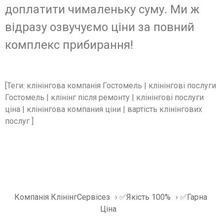
доплатити чималеньку суму. Ми ж
відразу озвучуємо ціни за повний
комплекс прибирання!
[Теги: клінінгова компанія Гостомель | клінінгові послуги
Гостомель | клінінг після ремонту | клінінгові послуги
ціна | клінінгова компания ціни | вартість клінінгових
послуг ]
Компанія КлінінгСервісез
›
✅Якість 100%
›
✅Гарна
Ціна