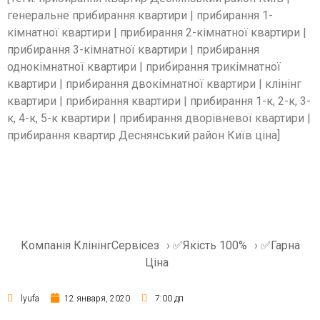
генеральне прибирання квартири | прибирання 1-
кімнатної квартири | прибирання 2-кімнатної квартири |
прибирання 3-кімнатної квартири | прибирання
однокімнатної квартири | прибирання трикімнатної
квартири | прибирання двокімнатної квартири | клінінг
квартири | прибирання квартири | прибирання 1-к, 2-к, 3-
к, 4-к, 5-к квартири | прибирання дворівневої квартири |
прибирання квартир Деснянський район Київ ціна]
Компанія КлінінгСервісез
›
✅Якість 100%
›
✅Гарна
Ціна
lyufa
12 января, 2020
7:00 дп