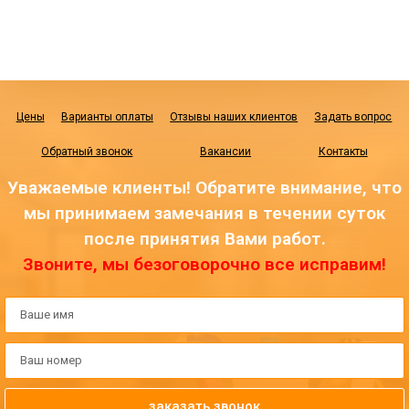
Цены
Варианты оплаты
Отзывы наших клиентов
Задать вопрос
Обратный звонок
Вакансии
Контакты
Уважаемые клиенты! Обратите внимание, что
мы принимаем замечания в течении суток
после принятия Вами работ.
Звоните, мы безоговорочно все исправим!
заказать звонок