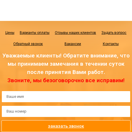
Цены
Варианты оплаты
Отзывы наших клиентов
Задать вопрос
Обратный звонок
Вакансии
Контакты
Уважаемые клиенты! Обратите внимание, что
мы принимаем замечания в течении суток
после принятия Вами работ.
Звоните, мы безоговорочно все исправим!
заказать звонок