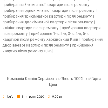
прибирання 3-кімнатної квартири після ремонту |
прибирання однокімнатної квартири після ремонту |
прибирання трикімнатної квартири після ремонту |
прибирання двокімнатної квартири після ремонту |
клінінг квартири після ремонту | прибирання квартири
після ремонту | прибирання 1-к, 2-к, 3-к, 4-к, 5-к
квартири після ремонту Харківський Київ | прибирання
дворівневої квартири після ремонту | прибирання
квартир після ремонту ціна]
Компанія КлінінгСервісез
›
✅Якість 100%
›
✅Гарна
Ціна
lyufa
11 января, 2020
9:00 дп