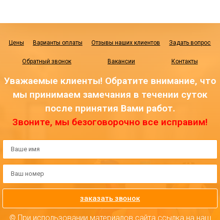
Цены
Варианты оплаты
Отзывы наших клиентов
Задать вопрос
Обратный звонок
Вакансии
Контакты
Уважаемые клиенты! Обратите внимание, что
мы принимаем замечания в течении суток
после принятия Вами работ.
Звоните, мы безоговорочно все исправим!
заказать звонок
© При использовании материалов сайта ссылка на наш