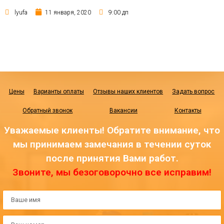
lyufa
11 января, 2020
9:00 дп
Цены
Варианты оплаты
Отзывы наших клиентов
Задать вопрос
Обратный звонок
Вакансии
Контакты
Уважаемые клиенты! Обратите внимание, что
мы принимаем замечания в течении суток
после принятия Вами работ.
Звоните, мы безоговорочно все исправим!