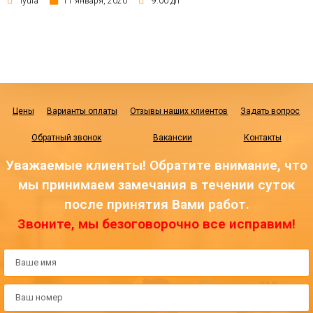
lyufa
11 января, 2020
9:00 дп
Цены
Варианты оплаты
Отзывы наших клиентов
Задать вопрос
Обратный звонок
Вакансии
Контакты
Уважаемые клиенты! Обратите внимание, что
мы принимаем замечания в течении суток
после принятия Вами работ.
Звоните, мы безоговорочно все исправим!