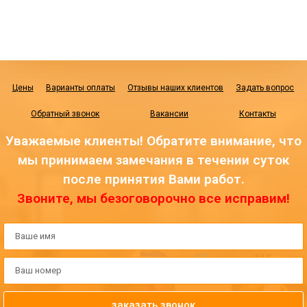
Цены
Варианты оплаты
Отзывы наших клиентов
Задать вопрос
Обратный звонок
Вакансии
Контакты
Уважаемые клиенты! Обратите внимание, что
мы принимаем замечания в течении суток
после принятия Вами работ.
Звоните, мы безоговорочно все исправим!
заказать звонок