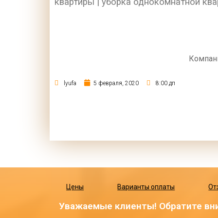
квартиры | уборка однокомнатной ква
Компан
lyufa
5 февраля, 2020
8:00 дп
Цены
Варианты оплаты
От
Уважаемые клиенты! Обратите вни