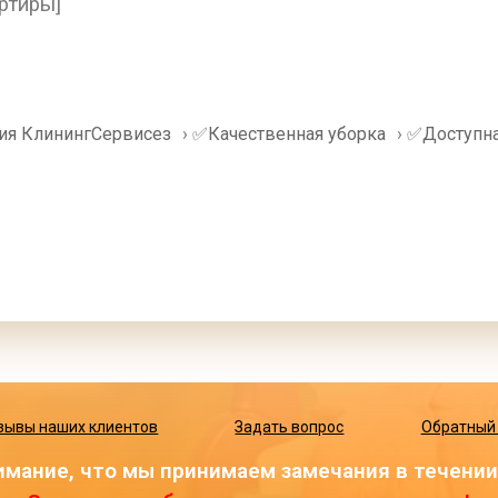
ртиры]
ия КлинингСервисез
›
✅Качественная уборка
›
✅Доступна
зывы наших клиентов
Задать вопрос
Обратный
мание, что мы принимаем замечания в течении 