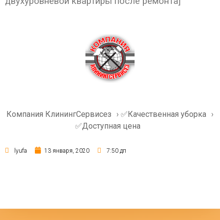
двухуровневой квартиры после ремонта]
Компания КлинингСервисез
›
✅Качественная уборка
›
✅Доступная цена
lyufa
13 января, 2020
7:50 дп