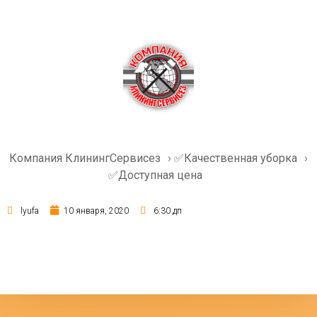
Компания КлинингСервисез
›
✅Качественная уборка
›
✅Доступная цена
lyufa
10 января, 2020
6:30 дп