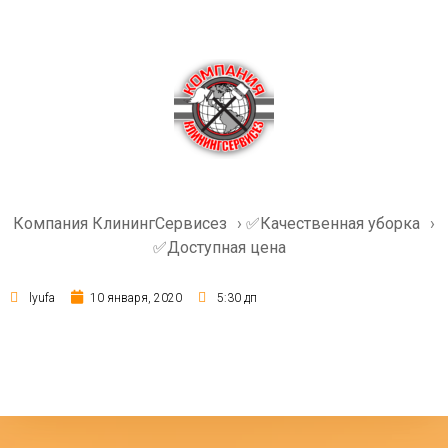
Компания КлинингСервисез
›
✅Качественная уборка
›
✅Доступная цена
lyufa
10 января, 2020
5:30 дп