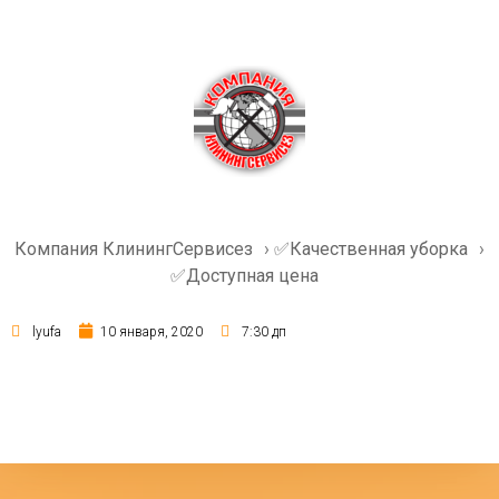
Компания КлинингСервисез
›
✅Качественная уборка
›
✅Доступная цена
lyufa
10 января, 2020
7:30 дп