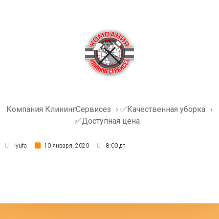
Компания КлинингСервисез
›
✅Качественная уборка
›
✅Доступная цена
lyufa
10 января, 2020
8:00 дп