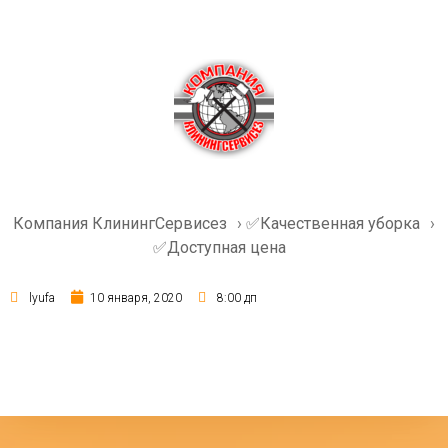
Компания КлинингСервисез
›
✅Качественная уборка
›
✅Доступная цена
lyufa
10 января, 2020
8:00 дп