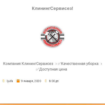
КлинингСервисез!
Компания КлинингСервисез
›
✅Качественная уборка
›
✅Доступная цена
lyufa
9 января, 2020
8:00 дп