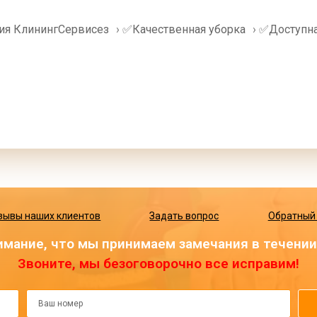
ия КлинингСервисез
›
✅Качественная уборка
›
✅Доступна
зывы наших клиентов
Задать вопрос
Обратный
мание, что мы принимаем замечания в течении 
Звоните, мы безоговорочно все исправим!