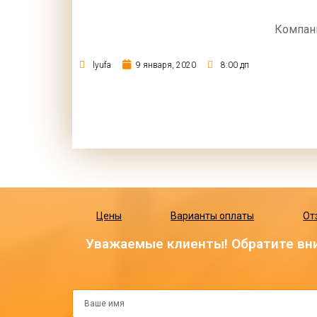
Компан
lyufa
9 января, 2020
8:00 дп
Цены
Варианты оплаты
От
Уважаемые клиенты! Обратите вни