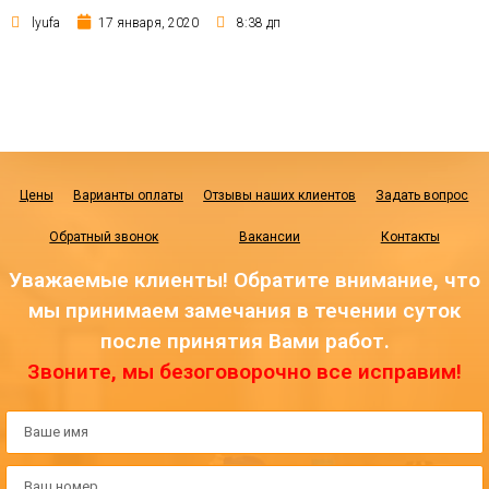
lyufa
17 января, 2020
8:38 дп
Цены
Варианты оплаты
Отзывы наших клиентов
Задать вопрос
Обратный звонок
Вакансии
Контакты
Уважаемые клиенты! Обратите внимание, что
мы принимаем замечания в течении суток
после принятия Вами работ.
Звоните, мы безоговорочно все исправим!