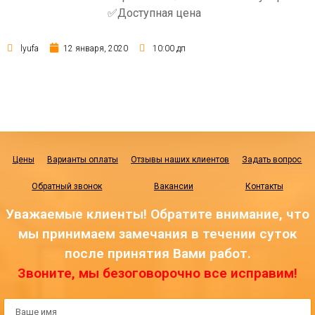
✅Доступная цена
lyufa
12 января, 2020
10:00 дп
Цены
Варианты оплаты
Отзывы наших клиентов
Задать вопрос
Обратный звонок
Вакансии
Контакты
Уважаемые клиенты! Обратите внимание, что
мы принимаем замечания в течении суток
после принятия Вами работ.
Звоните, мы безоговорочно все исправим!