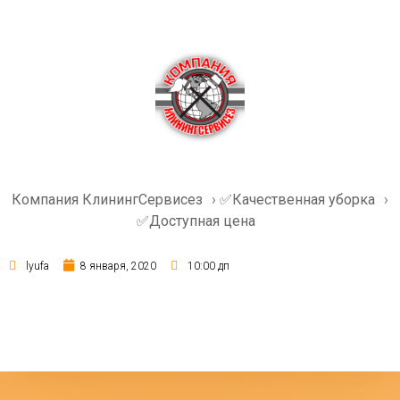
Компания КлинингСервисез
›
✅Качественная уборка
›
✅Доступная цена
lyufa
8 января, 2020
10:00 дп