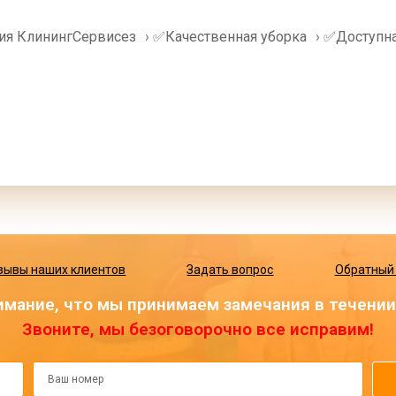
ия КлинингСервисез
›
✅Качественная уборка
›
✅Доступна
зывы наших клиентов
Задать вопрос
Обратный
мание, что мы принимаем замечания в течении 
Звоните, мы безоговорочно все исправим!