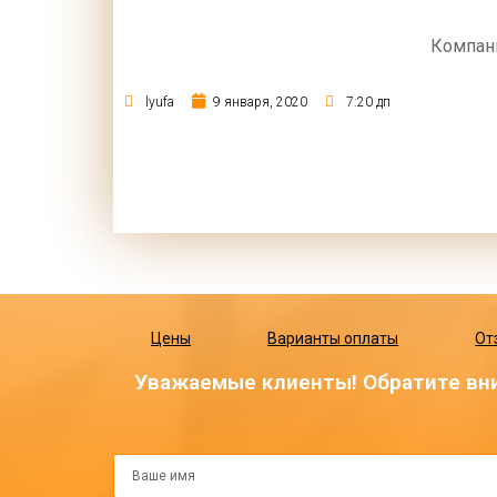
Компан
lyufa
9 января, 2020
7:20 дп
Цены
Варианты оплаты
От
Уважаемые клиенты! Обратите вни