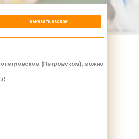
заказать звонок
топетровском (Петровском), можно
з!