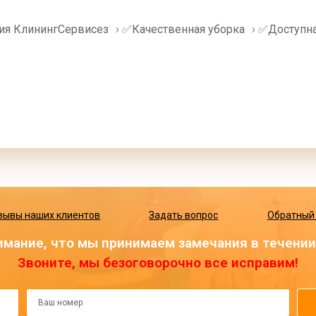
ия КлинингСервисез
›
✅Качественная уборка
›
✅Доступна
зывы наших клиентов
Задать вопрос
Обратный
мание, что мы принимаем замечания в течении 
Звоните, мы безоговорочно все исправим!