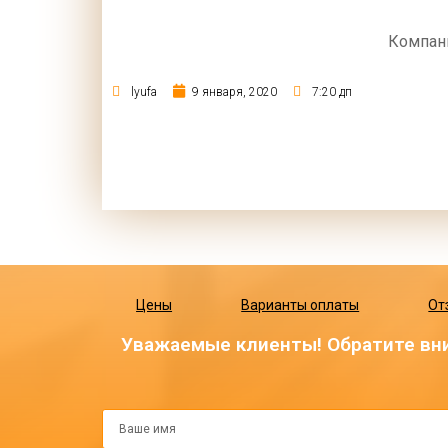
Компан
lyufa
9 января, 2020
7:20 дп
Цены
Варианты оплаты
От
Уважаемые клиенты! Обратите вни