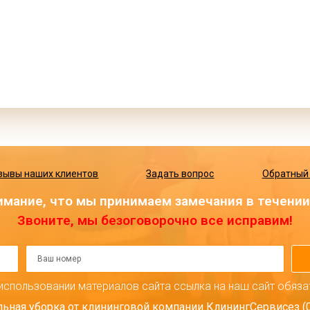
зывы наших клиентов
Задать вопрос
Обратный
мание, что мы принимаем замечания в течении 
Звоните, мы безоговорочно все исправим!
использовании материалов сайта ссылка на наш сайт обяза
ьная уборка от клининговой компании КлинингСервисез (09