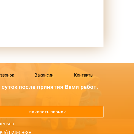
 звонок
Вакансии
Контакты
суток после принятия Вами работ.
заказать звонок
тельна.
5) 024-08-38.