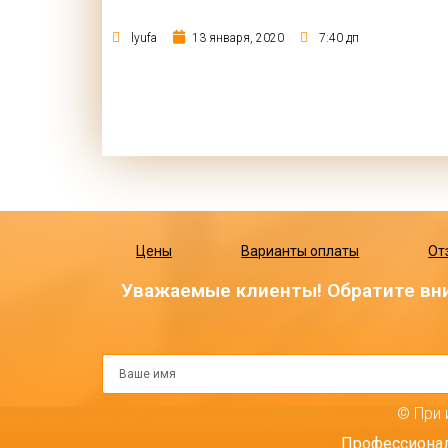
lyufa
13 января, 2020
7:40 дп
Цены
Варианты оплаты
От
Уважаемые клиенты! Обратите вни
© При 
Профессионал