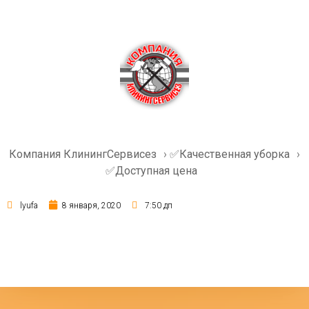
Компания КлинингСервисез
›
✅Качественная уборка
›
✅Доступная цена
lyufa
8 января, 2020
7:50 дп