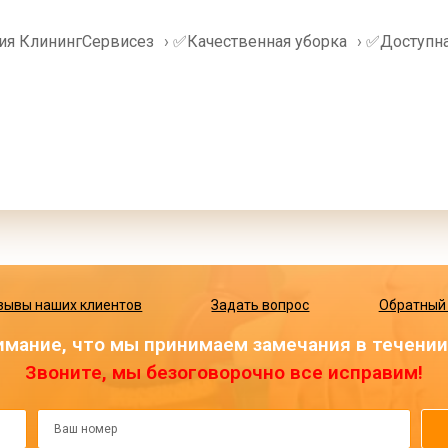
ия КлинингСервисез
›
✅Качественная уборка
›
✅Доступна
зывы наших клиентов
Задать вопрос
Обратный
мание, что мы принимаем замечания в течении 
Звоните, мы безоговорочно все исправим!