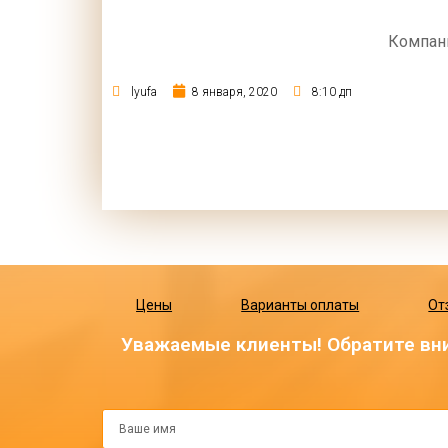
Компан
lyufa
8 января, 2020
8:10 дп
Цены
Варианты оплаты
От
Уважаемые клиенты! Обратите вни